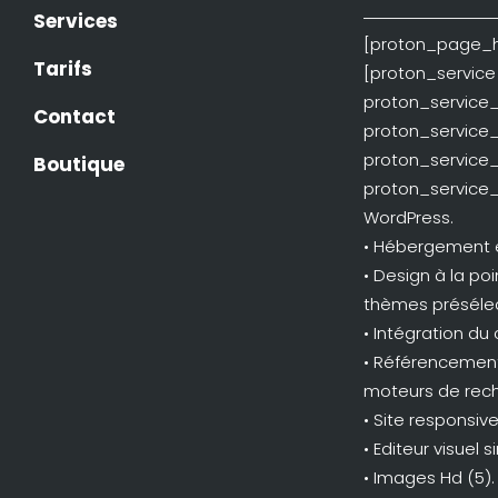
Services
[proton_page_he
Tarifs
[proton_service
proton_service_t
Contact
proton_service
proton_service_t
Boutique
proton_service_
WordPress.
• Hébergement e
• Design à la p
thèmes présélec
• Intégration du
• Référencement
moteurs de rec
• Site responsiv
• Editeur visuel si
• Images Hd (5).