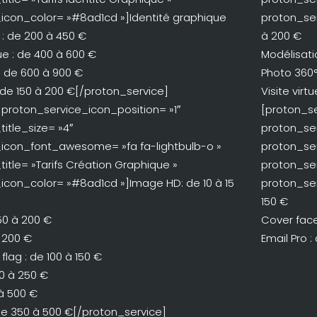
icon_color= »#8ad1cd »]Identité graphique
proton_ser
 : de 200 à 450 €
à 200 €
e : de 400 à 600 €
Modélisati
 : de 600 à 900 €
Photo 360°
: de 150 à 200 €[/proton_service]
Visite vir
 proton_service_icon_position= »1″
[proton_se
itle_size= »4″
proton_ser
icon_font_awesome= »fa fa-lightbulb-o »
proton_se
itle= »Tarifs Création Graphique »
proton_ser
icon_color= »#8ad1cd »]Image HD: de 10 à 15
proton_ser
150 €
150 à 200 €
Cover face
à 200 €
Email Pro 
lag : de 100 à 150 €
0 à 250 €
 à 500 €
de 350 à 500 €[/proton_service]