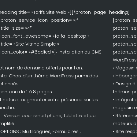
ading title= »Tarifs Site Web »][/proton_page_heading]
 proton_service_icon_position= »1″
[proton_se
itle_size= »4″
proton_ser
_icon_font_awesome= »fa fa-desktop »
proton_se
itle= »Site Vitrine Simple »
proton_ser
icon_color= »#8ad1cd »]• Installation du CMS
proton_ser
WordPress
t nom de domaine offerts pour 1 an.
• Magasin e
ointe, Choix d’un thème WordPress parmi des
• Hébergem
tionnés.
• Design à
 contenu de 1 à 8 pages.
thèmes pr
 naturel, augmenter votre présence sur les
• Intégrati
herche.
magasin en
e : Version pour smartphone, tablette et pc.
• Référenc
mplifié.
moteurs d
 OPTIONS : Multilangues, Formulaires ,
• Site res