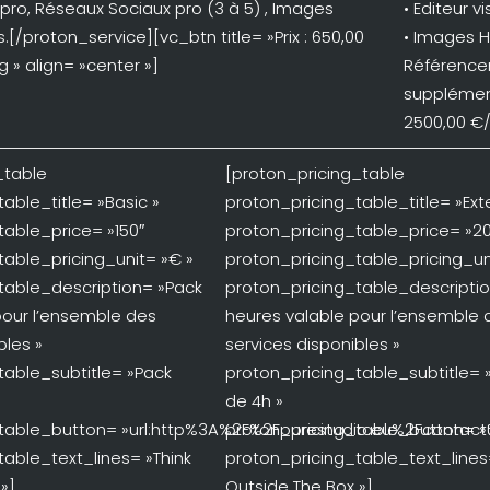
ro, Réseaux Sociaux pro (3 à 5) , Images
• Editeur vi
[/proton_service][vc_btn title= »Prix : 650,00
• Images Hd
g » align= »center »]
Référencem
supplément
2500,00 €/h
_table
[proton_pricing_table
able_title= »Basic »
proton_pricing_table_title= »Ex
table_price= »150″
proton_pricing_table_price= »2
table_pricing_unit= »€ »
proton_pricing_table_pricing_un
table_description= »Pack
proton_pricing_table_descripti
pour l’ensemble des
heures valable pour l’ensemble 
bles »
services disponibles »
table_subtitle= »Pack
proton_pricing_table_subtitle= 
de 4h »
table_button= »url:http%3A%2F%2Fpurestudio.eu%2Fcontact%
proton_pricing_table_button= »
table_text_lines= »Think
proton_pricing_table_text_lines
»]
Outside The Box »]