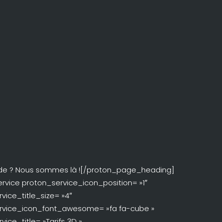
aide ? Nous sommes là ![/proton_page_heading]
rvice proton_service_icon_position= »1″
vice_title_size= »4″
rvice_icon_font_awesome= »fa fa-cube »
vice_title= »Tarifs 3D »