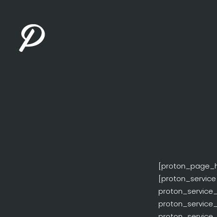
[proton_page_he
[proton_service
proton_service_t
proton_service
proton_service_t