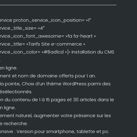
rvice proton_service_icon_position= »1″
vice_title_size= »4″
rvice_icon_font_awesome= »fa fa-heart »
vice_title= »Tarifs Site e-commerce »
vice_icon_color= »#8ad1cd »]• Installation du CMS
.
n ligne.
ent et nom de domaine offerts pour 1 an.
 la pointe, Choix d’un thème WordPress parmi des
ésélectionnés.
on du contenu de 1 à 15 pages et 30 articles dans le
 ligne.
ement naturel, augmenter votre présence sur les
e recherche.
ponsive : Version pour smartphone, tablette et pc.