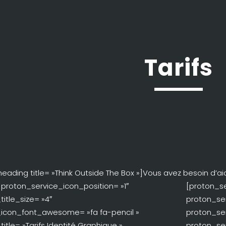
Tarifs
ading title= »Think Outside The Box »]Vous avez besoin d’
 proton_service_icon_position= »1″
[proton_se
itle_size= »4″
proton_ser
_icon_font_awesome= »fa fa-pencil »
proton_se
itle= »Tarifs Identité Graphique »
proton_ser