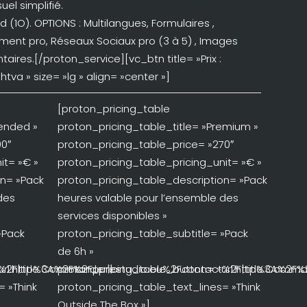
suel simplifié.
 (1O). OPTIONS : Multilangues, Formulaires ,
ent pro, Réseaux Sociaux pro (3 à 5) , Images
aires.[/proton_service][vc_btn title= »Prix :
tva » size= »lg » align= »center »]
[proton_pricing_table
tended »
proton_pricing_table_title= »Premium »
00″
proton_pricing_table_price= »270″
it= »€ »
proton_pricing_table_pricing_unit= »€ »
on= »Pack
proton_pricing_table_description= »Pack
des
heures valable pour l’ensemble des
services disponibles »
»Pack
proton_pricing_table_subtitle= »Pack
de 6h »
2F|title:Commander|| »
url:http%3A%2F%2Fpurestudio.eu%2Fcontact%2F|title:Comman
proton_pricing_table_button= »url:http%3A%2F%
= »Think
proton_pricing_table_text_lines= »Think
Outside The Box »]