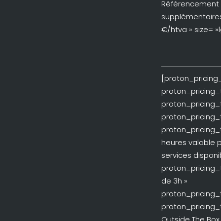
Référencement p
supplémentaires.
€/htva » size= »l
[proton_pricing
proton_pricing_t
proton_pricing_
proton_pricing_
proton_pricing_
heures valable 
services disponi
proton_pricing_
de 3h »
proton_pricing_
proton_pricing_
Outside The Box 